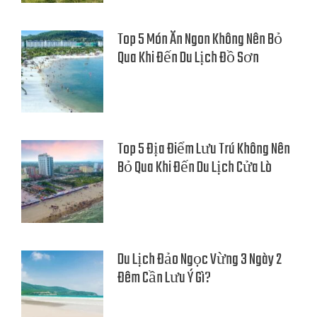
Top 5 Món Ăn Ngon Không Nên Bỏ
Qua Khi Đến Du Lịch Đồ Sơn
Top 5 Địa Điểm Lưu Trú Không Nên
Bỏ Qua Khi Đến Du Lịch Cửa Lò
Du Lịch Đảo Ngọc Vừng 3 Ngày 2
Đêm Cần Lưu Ý Gì?