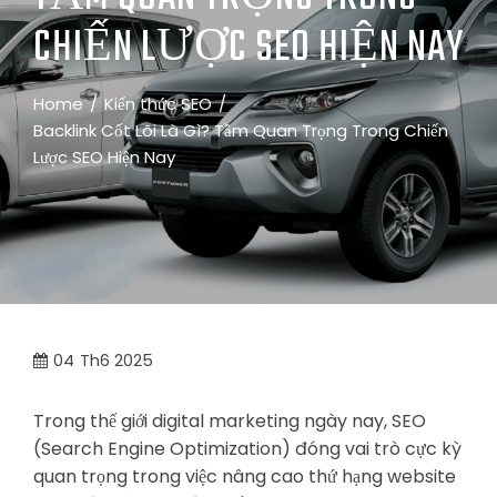
CHIẾN LƯỢC SEO HIỆN NAY
Home
Kiến thức SEO
Backlink Cốt Lõi Là Gì? Tầm Quan Trọng Trong Chiến
Lược SEO Hiện Nay
04
Th6 2025
Trong thế giới digital marketing ngày nay, SEO
(Search Engine Optimization) đóng vai trò cực kỳ
quan trọng trong việc nâng cao thứ hạng website