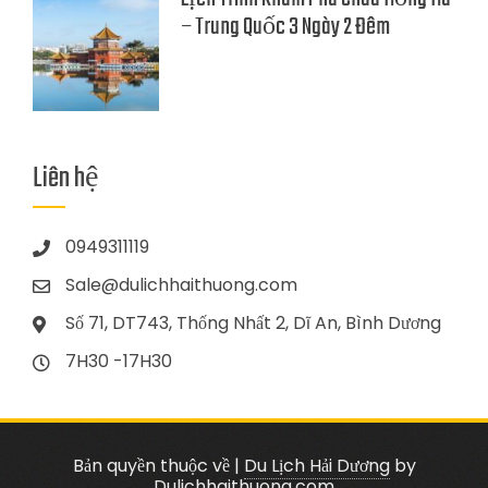
– Trung Quốc 3 Ngày 2 Đêm
Liên hệ
0949311119
Sale@dulichhaithuong.com
Số 71, DT743, Thống Nhất 2, Dĩ An, Bình Dương
7H30 -17H30
Bản quyền thuộc về
|
Du Lịch Hải Dương
by
Dulichhaithuong.com