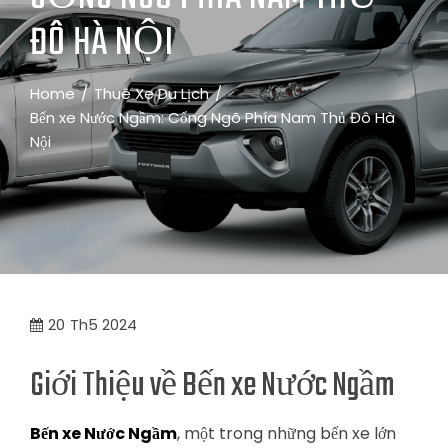
ĐÔ HÀ NỘI
Home
Thuê Xe Du Lịch
Bến xe Nước Ngầm: Cổng Ngõ Phía Nam Thủ Đô Hà
Nội
20
Th5 2024
Giới Thiệu về Bến xe Nước Ngầm
Bến xe Nước Ngầm
, một trong những bến xe lớn