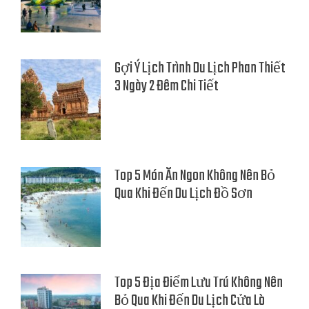
Gợi Ý Lịch Trình Du Lịch Phan Thiết
3 Ngày 2 Đêm Chi Tiết
Top 5 Món Ăn Ngon Không Nên Bỏ
Qua Khi Đến Du Lịch Đồ Sơn
Top 5 Địa Điểm Lưu Trú Không Nên
Bỏ Qua Khi Đến Du Lịch Cửa Lò