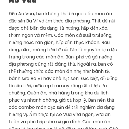
Ao Vua
Đến Ao Vua, bạn không thể bỏ qua các món ăn
đặc sản Ba Vì và ẩm thực địa phương. Thịt dê núi
được chế biến đa dạng, từ nướng, hấp đến xào,
thơm ngon và mềm. Các món cá suối tươi sống,
nướng hoặc rán giòn, hấp dẫn thực khách. Rau
rừng, nấm, măng tươi từ núi Tản là nguyên liệu đặc
trưng trong các món ăn. Bún, phở và gà nướng
địa phương cũng rất đáng thử. Ngoài ra, bạn có
thể thưởng thức các món ăn nhẹ như bánh tẻ,
bánh sữa Ba Vì hay chè hạt sen. Đặc biệt, đồ uống
từ sữa tươi, nước ép trái cây rừng rất được ưa
chuộng. Quán ăn, nhà hàng trong khu du lịch
phục vụ nhanh chóng, giá cả hợp lý. Bạn nên thử
các combo món đặc sản để trải nghiệm đa dạng
hương vị. Ẩm thực tại Ao Vua vừa ngon, vừa an
toàn và phù hợp cho cả gia đình. Các món ăn
cũng là lựa chọn tuyệt vời để mua về làm quà. Chú