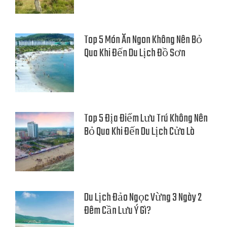
Top 5 Món Ăn Ngon Không Nên Bỏ
Qua Khi Đến Du Lịch Đồ Sơn
Top 5 Địa Điểm Lưu Trú Không Nên
Bỏ Qua Khi Đến Du Lịch Cửa Lò
Du Lịch Đảo Ngọc Vừng 3 Ngày 2
Đêm Cần Lưu Ý Gì?