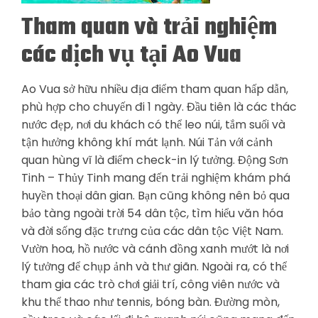
Tham quan và trải nghiệm
các dịch vụ tại Ao Vua
Ao Vua sở hữu nhiều địa điểm tham quan hấp dẫn,
phù hợp cho chuyến đi 1 ngày. Đầu tiên là các thác
nước đẹp, nơi du khách có thể leo núi, tắm suối và
tận hưởng không khí mát lạnh. Núi Tản với cảnh
quan hùng vĩ là điểm check-in lý tưởng. Động Sơn
Tinh – Thủy Tinh mang đến trải nghiệm khám phá
huyền thoại dân gian. Bạn cũng không nên bỏ qua
bảo tàng ngoài trời 54 dân tộc, tìm hiểu văn hóa
và đời sống đặc trưng của các dân tộc Việt Nam.
Vườn hoa, hồ nước và cánh đồng xanh mướt là nơi
lý tưởng để chụp ảnh và thư giãn. Ngoài ra, có thể
tham gia các trò chơi giải trí, công viên nước và
khu thể thao như tennis, bóng bàn. Đường mòn,