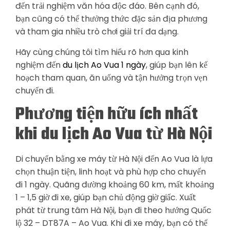
đến trải nghiệm văn hóa độc đáo. Bên cạnh đó,
bạn cũng có thể thưởng thức đặc sản địa phương
và tham gia nhiều trò chơi giải trí đa dạng.
Hãy cùng chúng tôi tìm hiểu rõ hơn qua kinh
nghiệm đến
du lịch Ao Vua 1 ngày
, giúp bạn lên kế
hoạch tham quan, ăn uống và tận hưởng trọn vẹn
chuyến đi.
Phương tiện hữu ích nhất
khi du lịch Ao Vua từ Hà Nội
Di chuyển bằng xe máy từ Hà Nội đến Ao Vua là lựa
chọn thuận tiện, linh hoạt và phù hợp cho chuyến
đi 1 ngày. Quãng đường khoảng 60 km, mất khoảng
1 – 1,5 giờ đi xe, giúp bạn chủ động giờ giấc. Xuất
phát từ trung tâm Hà Nội, bạn đi theo hướng Quốc
lộ 32 – DT87A – Ao Vua. Khi đi xe máy, bạn có thể