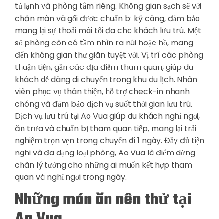
tủ lạnh và phòng tắm riêng. Không gian sạch sẽ với
chăn màn và gối được chuẩn bị kỹ càng, đảm bảo
mang lại sự thoải mái tối đa cho khách lưu trú. Một
số phòng còn có tầm nhìn ra núi hoặc hồ, mang
đến không gian thư giãn tuyệt vời. Vị trí các phòng
thuận tiện, gần các địa điểm tham quan, giúp du
khách dễ dàng di chuyển trong khu du lịch. Nhân
viên phục vụ thân thiện, hỗ trợ check-in nhanh
chóng và đảm bảo dịch vụ suốt thời gian lưu trú.
Dịch vụ lưu trú tại Ao Vua giúp du khách nghỉ ngơi,
ăn trưa và chuẩn bị tham quan tiếp, mang lại trải
nghiệm trọn vẹn trong chuyến đi 1 ngày. Đầy đủ tiện
nghi và đa dạng loại phòng, Ao Vua là điểm dừng
chân lý tưởng cho những ai muốn kết hợp tham
quan và nghỉ ngơi trong ngày.
Những món ăn nên thử tại