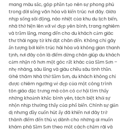
mang màu sắc, góp phần tạo nên sự phong phú
trong đời sống văn hóa và kiến trúc nơi đây. Giữa
nhịp sống sôi động, náo nhiệt của khu du lịch biển,
nhà thờ hiện lên với vẻ đẹp yên bình, trang nghiêm
và trầm lắng, mang đến cho du khách cảm giác
thư thái ngay từ khi đặt chân đến. Không chỉ gây
ấn tượng bởi kiến trúc hài hòa và không gian thanh
tịnh, nơi đây còn là điểm dừng chân giúp du khách
cảm nhận rõ hơn một góc rất khác của Sầm Sơn –
nhẹ nhàng, sâu lắng và giàu chiều sâu tinh thần.
Ghé thăm Nhà thờ Sầm Sơn, du khách không chỉ
được chiêm ngưỡng vẻ đẹp của một công trình
tôn giáo đặc trưng mà còn có cơ hội tìm thấy
những khoảnh khắc bình yên, tách biệt khỏi sự
nhộn nhịp thường thấy của phố biển. Chính sự giản
dị nhưng đầy cuốn hút ấy đã khiến nơi đây trở
thành điểm đến thú vị dành cho những ai muốn
khám phá Sầm Sơn theo một cách chậm rãi và