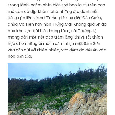
trong lành, ngắm nhìn biển trời bao la từ trên cao
mà còn có dịp khám phá những địa danh nổi
tiếng gắn liền với núi Trường Lệ như đền Độc Cước,
chùa Cô Tiên hay hòn Trống Mái. Không quá ồn ào
như khu vực bãi biển trung tâm, núi Trường Lệ
mang đến một nét đẹp trầm lắng, thi vị, rất thích
hợp cho những ai muốn cảm nhận một Sầm Sơn
vừa gần gũi với thiên nhiên, vừa đậm đà dấu ấn văn
hóa bản địa.