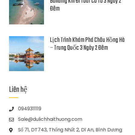
Building Khi Đi Tour Cô Tô 3 Ngày 2
Đêm
Lịch Trình Khám Phá Châu Hồng Hà
– Trung Quốc 3 Ngày 2 Đêm
Liên hệ
0949311119
Sale@dulichhaithuong.com
Số 71, DT743, Thống Nhất 2, Dĩ An, Bình Dương