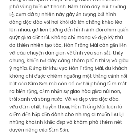
phá vùng biển xứ Thanh. Nằm trên dãy núi Trường
Lệ, cụm đá tự nhiên này gây ấn tượng bởi hình
dáng độc đáo với hai khối đá lớn chồng khéo léo
lên nhau, gợi liên tưởng đến hình ảnh đôi chim quấn
quýt giữa đất trời. Không chỉ mang vẻ đẹp kỳ thú
do thiên nhiên tạo tác, Hòn Trống Mái còn gắn liền
với câu chuyện dân gian về tình yêu son sắt, thủy
chung, khiến nơi đây càng thêm phần thi vị và giàu
ý nghĩa. Đứng từ khu vực Hòn Trống Mái, du khách
không chỉ được chiêm ngưỡng một thắng cảnh nổi
bật của Sầm Sơn mà còn có cơ hội phóng tầm mắt
ra biển rộng, cảm nhận sự giao hòa giữa núi non,
trời xanh và sóng nước. Với vẻ đẹp vừa độc đáo,
vừa đậm chất huyền thoại, Hòn Trống Mái luôn là
điểm đến hấp dẫn dành cho những ai muốn lưu lại
những khoảnh khắc đẹp và khám phá thêm nét
duyên riêng của Sầm Sơn.