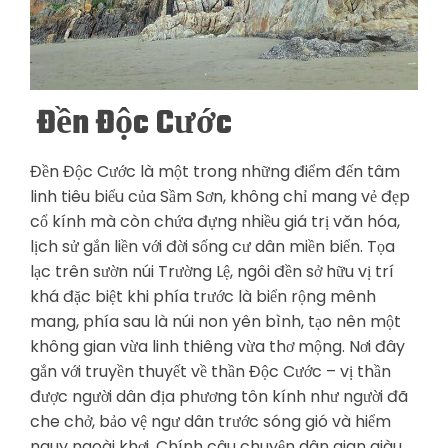
Đền Độc Cước
Đền Độc Cước là một trong những điểm đến tâm
linh tiêu biểu của Sầm Sơn, không chỉ mang vẻ đẹp
cổ kính mà còn chứa đựng nhiều giá trị văn hóa,
lịch sử gắn liền với đời sống cư dân miền biển. Tọa
lạc trên sườn núi Trường Lệ, ngôi đền sở hữu vị trí
khá đặc biệt khi phía trước là biển rộng mênh
mang, phía sau là núi non yên bình, tạo nên một
không gian vừa linh thiêng vừa thơ mộng. Nơi đây
gắn với truyền thuyết về thần Độc Cước – vị thần
được người dân địa phương tôn kính như người đã
che chở, bảo vệ ngư dân trước sóng gió và hiểm
nguy ngoài khơi. Chính câu chuyện dân gian giàu