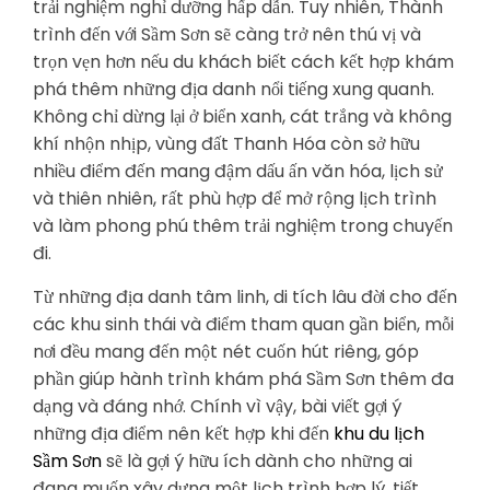
trải nghiệm nghỉ dưỡng hấp dẫn. Tuy nhiên, Thành
trình đến với Sầm Sơn sẽ càng trở nên thú vị và
trọn vẹn hơn nếu du khách biết cách kết hợp khám
phá thêm những địa danh nổi tiếng xung quanh.
Không chỉ dừng lại ở biển xanh, cát trắng và không
khí nhộn nhịp, vùng đất Thanh Hóa còn sở hữu
nhiều điểm đến mang đậm dấu ấn văn hóa, lịch sử
và thiên nhiên, rất phù hợp để mở rộng lịch trình
và làm phong phú thêm trải nghiệm trong chuyến
đi.
Từ những địa danh tâm linh, di tích lâu đời cho đến
các khu sinh thái và điểm tham quan gần biển, mỗi
nơi đều mang đến một nét cuốn hút riêng, góp
phần giúp hành trình khám phá Sầm Sơn thêm đa
dạng và đáng nhớ. Chính vì vậy, bài viết gợi ý
những địa điểm nên kết hợp khi đến
khu du lịch
Sầm Sơn
sẽ là gợi ý hữu ích dành cho những ai
đang muốn xây dựng một lịch trình hợp lý, tiết