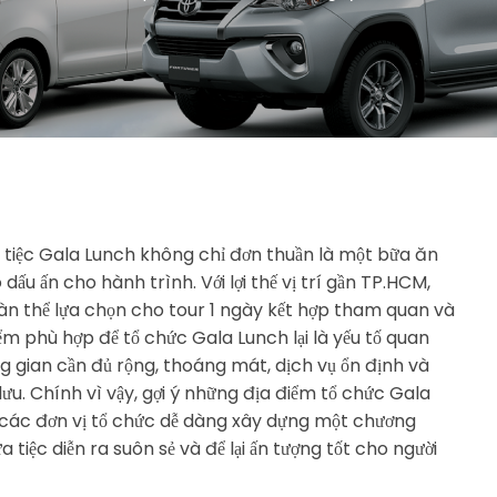
 tiệc Gala Lunch không chỉ đơn thuần là một bữa ăn
dấu ấn cho hành trình. Với lợi thế vị trí gần TP.HCM,
àn thể lựa chọn cho tour 1 ngày kết hợp tham quan và
iểm phù hợp để tổ chức Gala Lunch lại là yếu tố quan
g gian cần đủ rộng, thoáng mát, dịch vụ ổn định và
lưu. Chính vì vậy, gợi ý những địa điểm tổ chức Gala
 các đơn vị tổ chức dễ dàng xây dựng một chương
 tiệc diễn ra suôn sẻ và để lại ấn tượng tốt cho người