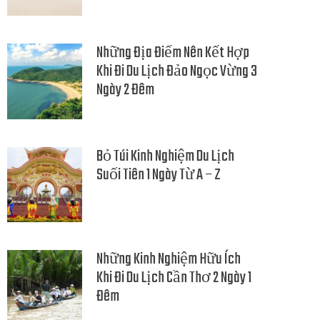
Những Địa Điểm Nên Kết Hợp
Khi Đi Du Lịch Đảo Ngọc Vừng 3
Ngày 2 Đêm
Bỏ Túi Kinh Nghiệm Du Lịch
Suối Tiên 1 Ngày Từ A – Z
Những Kinh Nghiệm Hữu Ích
Khi Đi Du Lịch Cần Thơ 2 Ngày 1
Đêm