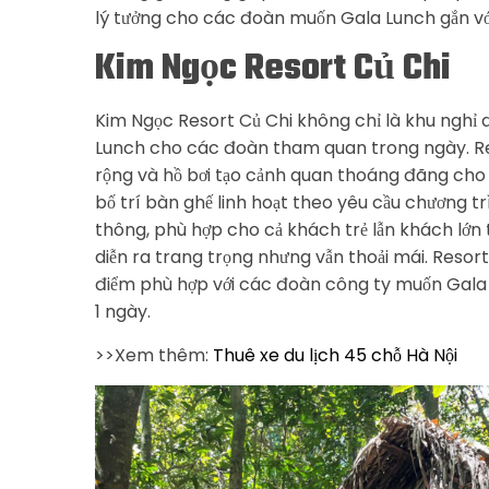
lý tưởng cho các đoàn muốn Gala Lunch gắn với 
Kim Ngọc Resort Củ Chi
Kim Ngọc Resort Củ Chi không chỉ là khu nghỉ 
Lunch cho các đoàn tham quan trong ngày. Res
rộng và hồ bơi tạo cảnh quan thoáng đãng cho
bố trí bàn ghế linh hoạt theo yêu cầu chương 
thông, phù hợp cho cả khách trẻ lẫn khách lớn t
diễn ra trang trọng nhưng vẫn thoải mái. Resort 
điểm phù hợp với các đoàn công ty muốn Gala 
1 ngày.
>>Xem thêm:
Thuê xe du lịch 45 chỗ Hà Nội