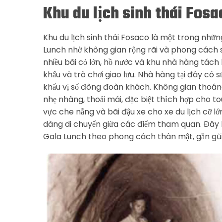
Khu du lịch sinh thái Fosa
Khu du lịch sinh thái Fosaco là một trong nhữ
Lunch nhờ không gian rộng rãi và phong cách s
nhiều bãi cỏ lớn, hồ nước và khu nhà hàng tách bi
khấu và trò chơi giao lưu. Nhà hàng tại đây có 
khẩu vị số đông đoàn khách. Không gian thoáng
nhẹ nhàng, thoải mái, đặc biệt thích hợp cho to
vực che nắng và bãi đậu xe cho xe du lịch cỡ lớ
dàng di chuyển giữa các điểm tham quan. Đây 
Gala Lunch theo phong cách thân mật, gần gũi v