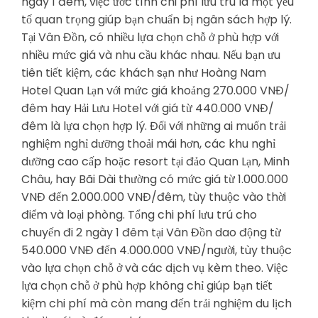
ngày 1 đêm, việc ước tính chi phí lưu trú là một yếu
tố quan trọng giúp bạn chuẩn bị ngân sách hợp lý.
Tại Vân Đồn, có nhiều lựa chọn chỗ ở phù hợp với
nhiều mức giá và nhu cầu khác nhau. Nếu bạn ưu
tiên tiết kiệm, các khách sạn như Hoàng Nam
Hotel Quan Lạn với mức giá khoảng 270.000 VNĐ/
đêm hay Hải Lưu Hotel với giá từ 440.000 VNĐ/
đêm là lựa chọn hợp lý. Đối với những ai muốn trải
nghiệm nghỉ dưỡng thoải mái hơn, các khu nghỉ
dưỡng cao cấp hoặc resort tại đảo Quan Lạn, Minh
Châu, hay Bãi Dài thường có mức giá từ 1.000.000
VNĐ đến 2.000.000 VNĐ/đêm, tùy thuộc vào thời
điểm và loại phòng. Tổng chi phí lưu trú cho
chuyến đi 2 ngày 1 đêm tại Vân Đồn dao động từ
540.000 VNĐ đến 4.000.000 VNĐ/người, tùy thuộc
vào lựa chọn chỗ ở và các dịch vụ kèm theo. Việc
lựa chọn chỗ ở phù hợp không chỉ giúp bạn tiết
kiệm chi phí mà còn mang đến trải nghiệm du lịch