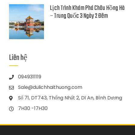
Lịch Trình Khám Phá Châu Hồng Hà
– Trung Quốc 3 Ngày 2 Đêm
Liên hệ
0949311119
Sale@dulichhaithuong.com
Số 71, DT743, Thống Nhất 2, Dĩ An, Bình Dương
7H30 -17H30