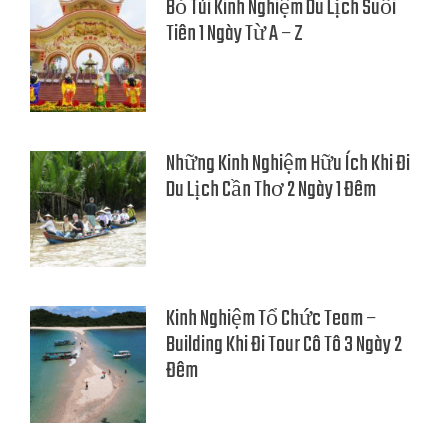
Bỏ Túi Kinh Nghiệm Du Lịch Suối
Tiên 1 Ngày Từ A – Z
Những Kinh Nghiệm Hữu Ích Khi Đi
Du Lịch Cần Thơ 2 Ngày 1 Đêm
Kinh Nghiệm Tổ Chức Team –
Building Khi Đi Tour Cô Tô 3 Ngày 2
Đêm