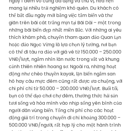
ngày 1 đêm vô cùng đa dạng và thú vị, hứa hẹn
mang lại nhiều trải nghiệm khó quên. Du khách có
thể bắt đầu ngày mới bằng việc tắm biển và thư
giãn trên bãi cát trắng mịn tại Bãi Dài – một trong
những bãi biển đẹp nhất miền Bắc. Với những ai yêu
thích khám phá, chuyến tham quan đảo Quan Lạn
hoặc đảo Ngọc Vừng là lựa chọn lý tưởng, nơi bạn
có thể đi tàu ra đảo với giá vé từ 150.000 – 250.000
VNĐ/lượt, ngắm nhìn làn nước trong vắt và khung
cảnh thiên nhiên hoang sơ. Ngoài ra, những hoạt
động như chèo thuyền kayak, lặn biển ngắm san
hô hay câu mực đêm cũng rất được ưa chuộng, với
chi phí chỉ từ 50.000 – 200.000 VNĐ/lượt. Buổi tối,
bạn có thể dạo chơi chợ đêm, thưởng thức hải sản
tươi sống và hòa mình vào nhịp sống yên bình của
người dân vùng biển. Tổng chi phí cho các hoạt
động giải trí trong chuyến đi chỉ khoảng 300.000 –
500.000 VNĐ/người, rất hợp lý cho một hành trình