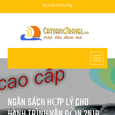
Skip
Du Lịch Hải Dương
to
content
NGÂN SÁCH HỢP LÝ CHO
HÀNH TRÌNH VÂN ĐỒN 2N1Đ