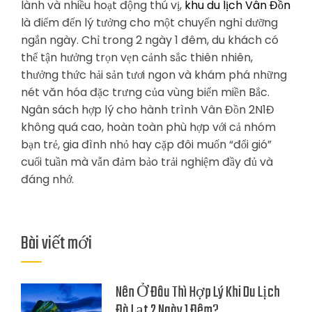
lành và nhiều hoạt động thú vị,
khu du lịch Vân Đồn
là điểm đến lý tưởng cho một chuyến nghỉ dưỡng
ngắn ngày. Chỉ trong 2 ngày 1 đêm, du khách có
thể tận hưởng trọn vẹn cảnh sắc thiên nhiên,
thưởng thức hải sản tươi ngon và khám phá những
nét văn hóa đặc trưng của vùng biển miền Bắc.
Ngân sách hợp lý cho hành trình Vân Đồn 2N1Đ
không quá cao, hoàn toàn phù hợp với cả nhóm
bạn trẻ, gia đình nhỏ hay cặp đôi muốn “đổi gió”
cuối tuần mà vẫn đảm bảo trải nghiệm đầy đủ và
đáng nhớ.
Bài viết mới
Nên Ở Đâu Thì Hợp Lý Khi Du Lịch
Đà Lạt 2 Ngày 1 Đêm?