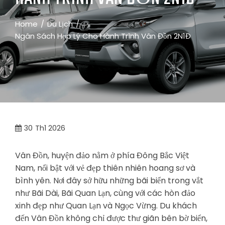
Home
Du Lịch
Ngân Sách Hợp Lý Cho Hành Trình Vân Đồn 2N1Đ
30
Th1 2026
Vân Đồn, huyện đảo nằm ở phía Đông Bắc Việt
Nam, nổi bật với vẻ đẹp thiên nhiên hoang sơ và
bình yên. Nơi đây sở hữu những bãi biển trong vắt
như Bãi Dài, Bãi Quan Lạn, cùng với các hòn đảo
xinh đẹp như Quan Lạn và Ngọc Vừng. Du khách
đến Vân Đồn không chỉ được thư giãn bên bờ biển,