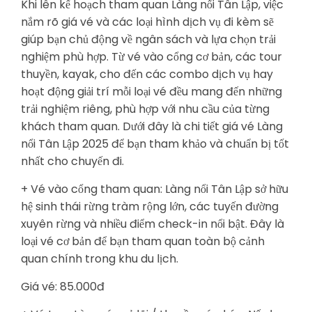
Khi lên kế hoạch tham quan Làng nổi Tân Lập, việc
nắm rõ giá vé và các loại hình dịch vụ đi kèm sẽ
giúp bạn chủ động về ngân sách và lựa chọn trải
nghiệm phù hợp. Từ vé vào cổng cơ bản, các tour
thuyền, kayak, cho đến các combo dịch vụ hay
hoạt động giải trí mỗi loại vé đều mang đến những
trải nghiệm riêng, phù hợp với nhu cầu của từng
khách tham quan. Dưới đây là chi tiết giá vé Làng
nổi Tân Lập 2025 để bạn tham khảo và chuẩn bị tốt
nhất cho chuyến đi.
+ Vé vào cổng tham quan: Làng nổi Tân Lập sở hữu
hệ sinh thái rừng tràm rộng lớn, các tuyến đường
xuyên rừng và nhiều điểm check-in nổi bật. Đây là
loại vé cơ bản để bạn tham quan toàn bộ cảnh
quan chính trong khu du lịch.
Giá vé: 85.000đ