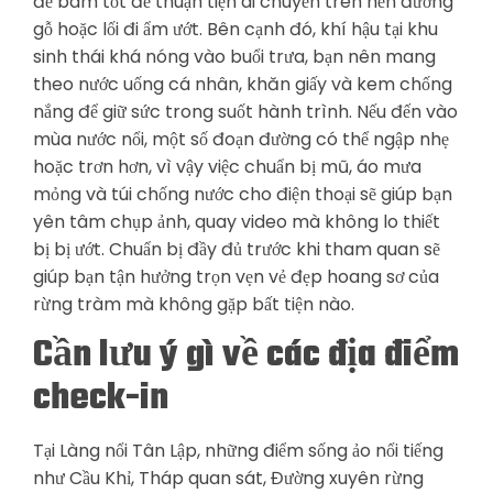
đế bám tốt để thuận tiện di chuyển trên nền đường
gỗ hoặc lối đi ẩm ướt. Bên cạnh đó, khí hậu tại khu
sinh thái khá nóng vào buổi trưa, bạn nên mang
theo nước uống cá nhân, khăn giấy và kem chống
nắng để giữ sức trong suốt hành trình. Nếu đến vào
mùa nước nổi, một số đoạn đường có thể ngập nhẹ
hoặc trơn hơn, vì vậy việc chuẩn bị mũ, áo mưa
mỏng và túi chống nước cho điện thoại sẽ giúp bạn
yên tâm chụp ảnh, quay video mà không lo thiết
bị bị ướt. Chuẩn bị đầy đủ trước khi tham quan sẽ
giúp bạn tận hưởng trọn vẹn vẻ đẹp hoang sơ của
rừng tràm mà không gặp bất tiện nào.
Cần lưu ý gì về các địa điểm
check-in
Tại Làng nổi Tân Lập, những điểm sống ảo nổi tiếng
như Cầu Khỉ, Tháp quan sát, Đường xuyên rừng