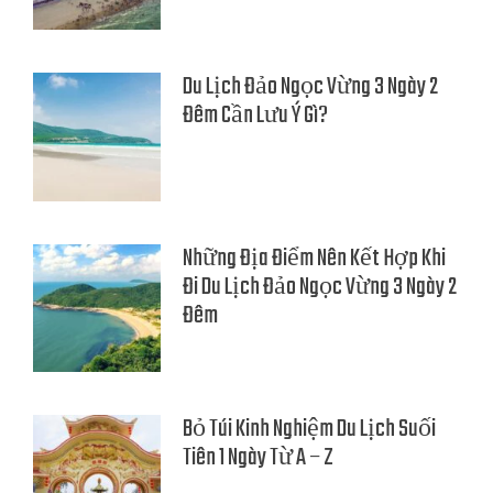
Du Lịch Đảo Ngọc Vừng 3 Ngày 2
Đêm Cần Lưu Ý Gì?
Những Địa Điểm Nên Kết Hợp Khi
Đi Du Lịch Đảo Ngọc Vừng 3 Ngày 2
Đêm
Bỏ Túi Kinh Nghiệm Du Lịch Suối
Tiên 1 Ngày Từ A – Z