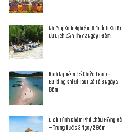
Những Kinh Nghiệm Hữu Ích Khi Đi
Du Lịch Cần Thơ 2 Ngày 1 Đêm
Kinh Nghiệm Tổ Chức Team –
Building Khi Đi Tour Cô Tô 3 Ngày 2
Đêm
Lịch Trình Khám Phá Châu Hồng Hà
– Trung Quốc 3 Ngày 2 Đêm