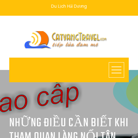
Skip
Du Lịch Hải Dương
to
content
NHỮNG ĐIỀU CẦN BIẾT KHI
THAM QUAN LÀNG NỔI TÂN