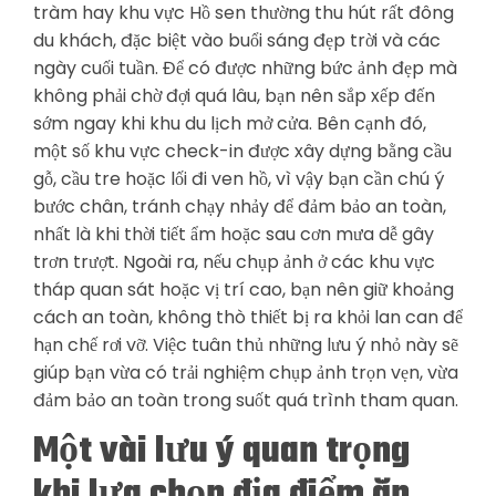
tràm hay khu vực Hồ sen thường thu hút rất đông
du khách, đặc biệt vào buổi sáng đẹp trời và các
ngày cuối tuần. Để có được những bức ảnh đẹp mà
không phải chờ đợi quá lâu, bạn nên sắp xếp đến
sớm ngay khi khu du lịch mở cửa. Bên cạnh đó,
một số khu vực check-in được xây dựng bằng cầu
gỗ, cầu tre hoặc lối đi ven hồ, vì vậy bạn cần chú ý
bước chân, tránh chạy nhảy để đảm bảo an toàn,
nhất là khi thời tiết ẩm hoặc sau cơn mưa dễ gây
trơn trượt. Ngoài ra, nếu chụp ảnh ở các khu vực
tháp quan sát hoặc vị trí cao, bạn nên giữ khoảng
cách an toàn, không thò thiết bị ra khỏi lan can để
hạn chế rơi vỡ. Việc tuân thủ những lưu ý nhỏ này sẽ
giúp bạn vừa có trải nghiệm chụp ảnh trọn vẹn, vừa
đảm bảo an toàn trong suốt quá trình tham quan.
Một vài lưu ý quan trọng
khi lựa chọn địa điểm ăn