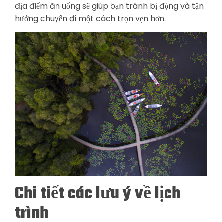
địa điểm ăn uống sẽ giúp bạn tránh bị động và tận
hưởng chuyến đi một cách trọn vẹn hơn.
Chi tiết các lưu ý về lịch
trình