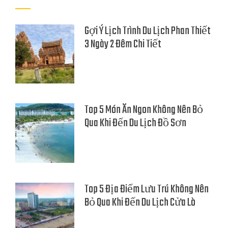
Gợi Ý Lịch Trình Du Lịch Phan Thiết
3 Ngày 2 Đêm Chi Tiết
Top 5 Món Ăn Ngon Không Nên Bỏ
Qua Khi Đến Du Lịch Đồ Sơn
Top 5 Địa Điểm Lưu Trú Không Nên
Bỏ Qua Khi Đến Du Lịch Cửa Lò