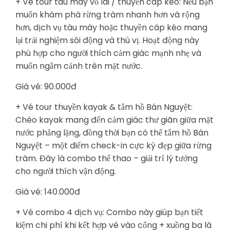
+ Vé tour tàu máy vỏ lãi / thuyền cáp kéo: Nếu bạn
muốn khám phá rừng tràm nhanh hơn và rộng
hơn, dịch vụ tàu máy hoặc thuyền cáp kéo mang
lại trải nghiệm sôi động và thú vị. Hoạt động này
phù hợp cho người thích cảm giác mạnh nhẹ và
muốn ngắm cảnh trên mặt nước.
Giá vé: 90.000đ
+ Vé tour thuyền kayak & tắm hồ Bán Nguyệt:
Chèo kayak mang đến cảm giác thư giãn giữa mặt
nước phẳng lặng, đồng thời bạn có thể tắm hồ Bán
Nguyệt – một điểm check-in cực kỳ đẹp giữa rừng
tràm. Đây là combo thể thao – giải trí lý tưởng
cho người thích vận động.
Giá vé: 140.000đ
+ Vé combo 4 dịch vụ: Combo này giúp bạn tiết
kiệm chi phí khi kết hợp vé vào cổng + xuồng ba lá