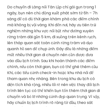
Do chuyến đi Làng nổi Tân Lập chỉ gói gọn trong 1
ngày, bạn nên chủ động xuất phát sớm từ 6h – 7h
sáng để có đủ thời gian khám phá các điểm chính
mà không bị vội vàng. Khi đến nơi, hãy ưu tiên trải
nghiệm những khu vực nổi bật như đường xuyên
rừng tràm dài gần 5 km, đi xuồng trên kênh rạch,
lên tháp quan sát toàn cảnh rừng tràm và dạo
quanh hồ sen để chụp ảnh. Đây đều là những điểm
mất nhiều thời gian di chuyển nên cần được đưa
vào đầu lịch trình. Sau khi hoàn thành các điểm
chính, nếu còn thời gian, bạn có thể ghé thêm cầu
Khỉ, các tiểu cảnh check-in hoặc khu nhà nổi để
tham quan nhẹ nhàng. Bên trong khu du lịch có
diện tích khá rộng, nhiều lối rẽ nên việc thay đổi lịch
trình liên tục có thể khiến bạn tốn thêm thời gian di
chuyển và bỏ lỡ những cảnh đẹp quan trọng. Vì vậy,
hãy chuẩn bị lịch trình rõ ràng từ đầu, theo sát