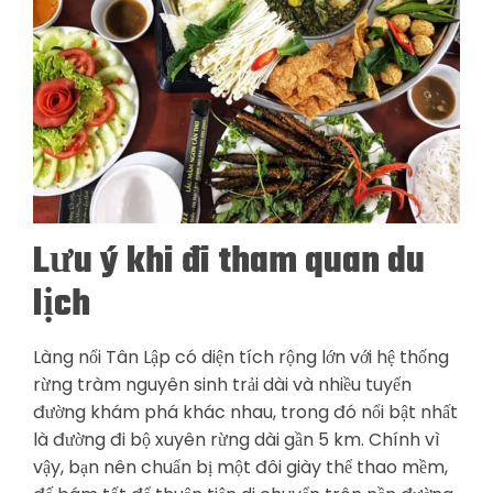
Lưu ý khi đi tham quan du
lịch
Làng nổi Tân Lập có diện tích rộng lớn với hệ thống
rừng tràm nguyên sinh trải dài và nhiều tuyến
đường khám phá khác nhau, trong đó nổi bật nhất
là đường đi bộ xuyên rừng dài gần 5 km. Chính vì
vậy, bạn nên chuẩn bị một đôi giày thể thao mềm,