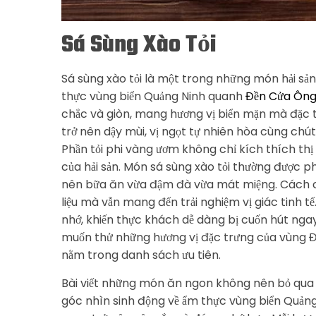
Sá Sùng Xào Tỏi
Sá sùng xào tỏi là một trong những món hải s
thực vùng biển Quảng Ninh quanh
Đền Cửa Ôn
chắc và giòn, mang hương vị biển mặn mà đặc t
trở nên dậy mùi, vị ngọt tự nhiên hòa cùng chú
Phần tỏi phi vàng ươm không chỉ kích thích th
của hải sản. Món sá sùng xào tỏi thường được p
nên bữa ăn vừa đậm đà vừa mát miệng. Cách ch
liệu mà vẫn mang đến trải nghiệm vị giác tinh t
nhớ, khiến thực khách dễ dàng bị cuốn hút ngay 
muốn thử những hương vị đặc trưng của vùng Đô
nằm trong danh sách ưu tiên.
Bài viết những món ăn ngon không nên bỏ qua 
góc nhìn sinh động về ẩm thực vùng biển Quả