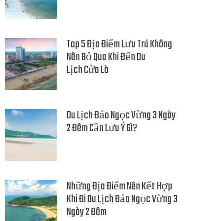
Top 5 Địa Điểm Lưu Trú Không
Nên Bỏ Qua Khi Đến Du
Lịch Cửa Lò
Du Lịch Đảo Ngọc Vừng 3 Ngày
2 Đêm Cần Lưu Ý Gì?
Những Địa Điểm Nên Kết Hợp
Khi Đi Du Lịch Đảo Ngọc Vừng 3
Ngày 2 Đêm