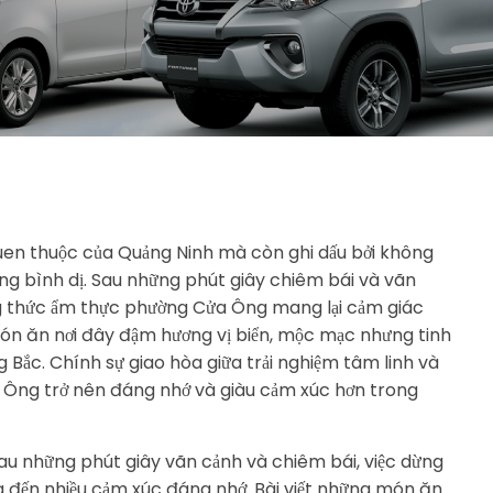
uen thuộc của Quảng Ninh mà còn ghi dấu bởi không
ơng bình dị. Sau những phút giây chiêm bái và vãn
ng thức ẩm thực phường Cửa Ông mang lại cảm giác
món ăn nơi đây đậm hương vị biển, mộc mạc nhưng tinh
Bắc. Chính sự giao hòa giữa trải nghiệm tâm linh và
 Ông trở nên đáng nhớ và giàu cảm xúc hơn trong
u những phút giây vãn cảnh và chiêm bái, việc dừng
đến nhiều cảm xúc đáng nhớ. Bài viết những món ăn