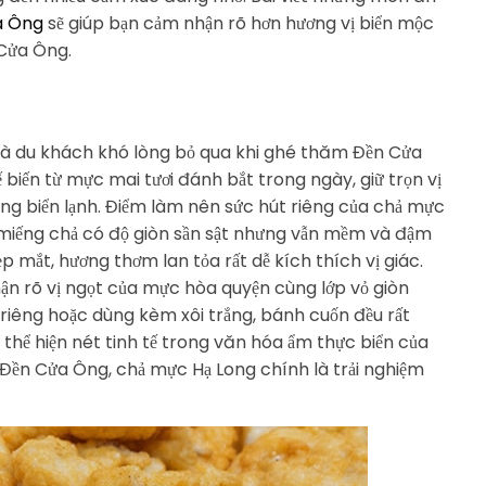
a Ông
sẽ giúp bạn cảm nhận rõ hơn hương vị biển mộc
 Cửa Ông.
mà du khách khó lòng bỏ qua khi ghé thăm Đền Cửa
iến từ mực mai tươi đánh bắt trong ngày, giữ trọn vị
vùng biển lạnh. Điểm làm nên sức hút riêng của chả mực
 miếng chả có độ giòn sần sật nhưng vẫn mềm và đậm
 mắt, hương thơm lan tỏa rất dễ kích thích vị giác.
ận rõ vị ngọt của mực hòa quyện cùng lớp vỏ giòn
riêng hoặc dùng kèm xôi trắng, bánh cuốn đều rất
thể hiện nét tinh tế trong văn hóa ẩm thực biển của
Đền Cửa Ông, chả mực Hạ Long chính là trải nghiệm