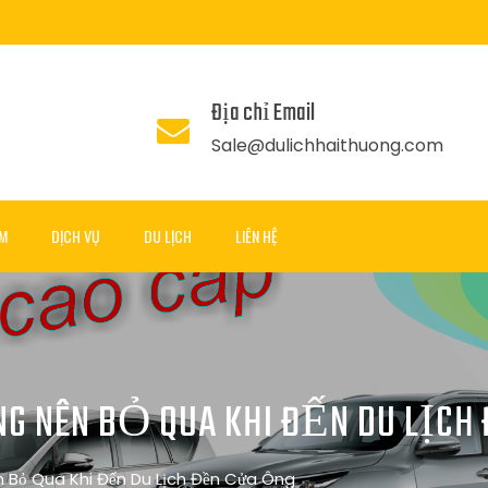
Địa chỉ Email
Sale@dulichhaithuong.com
ẨM
DỊCH VỤ
DU LỊCH
LIÊN HỆ
G NÊN BỎ QUA KHI ĐẾN DU LỊCH
Bỏ Qua Khi Đến Du Lịch Đền Cửa Ông