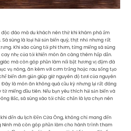
ản độc đáo mà du khách nên thử khi khám phá ẩm
g
. Sá sùng là loại hải sản biển quý, thịt nhỏ nhưng rất
rưng. Khi xào cùng tỏi phi thơm, từng miếng sá sùng
t cay nhẹ của tỏi khiến món ăn càng thêm hấp dẫn.
ị giác mà còn góp phần làm nổi bật hương vị đậm đà
hục vụ nóng, ăn kèm với cơm trắng hoặc rau sống tạo
ế biến đơn giản giúp giữ nguyên độ tươi của nguyên
ế. Đây là món ăn không quá cầu kỳ nhưng lại rất đáng
từ miếng đầu tiên. Nếu bạn yêu thích hải sản biển và
ng Bắc, sá sùng xào tỏi chắc chắn là lựa chọn nên
khi đến du lịch Đền Cửa Ông, không chỉ mang đến
ng Ninh mà còn góp phần làm cho hành trình tham