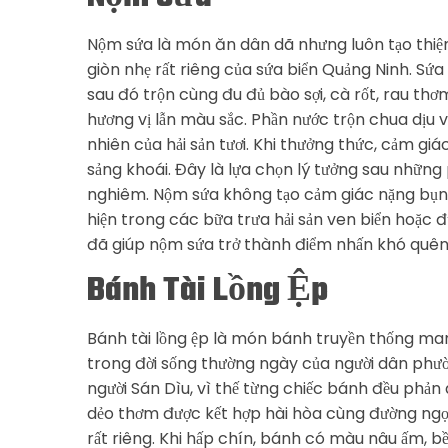
Nộm sứa là món ăn dân dã nhưng luôn tạo thiện
giòn nhẹ rất riêng của sứa biển Quảng Ninh. Sứa
sau đó trộn cùng đu đủ bào sợi, cà rốt, rau th
hương vị lẫn màu sắc. Phần nước trộn chua dịu v
nhiên của hải sản tươi. Khi thưởng thức, cảm gi
sảng khoái. Đây là lựa chọn lý tưởng sau nhữn
nghiêm. Nộm sứa không tạo cảm giác nặng bụng
hiện trong các bữa trưa hải sản ven biển hoặc 
đã giúp nộm sứa trở thành điểm nhấn khó quê
Bánh Tài Lồng Ệp
Bánh tài lồng ệp là món bánh truyền thống man
trong đời sống thường ngày của người dân phư
người Sán Dìu, vì thế từng chiếc bánh đều phản
dẻo thơm được kết hợp hài hòa cùng đường ngọt 
rất riêng. Khi hấp chín, bánh có màu nâu ấm, b