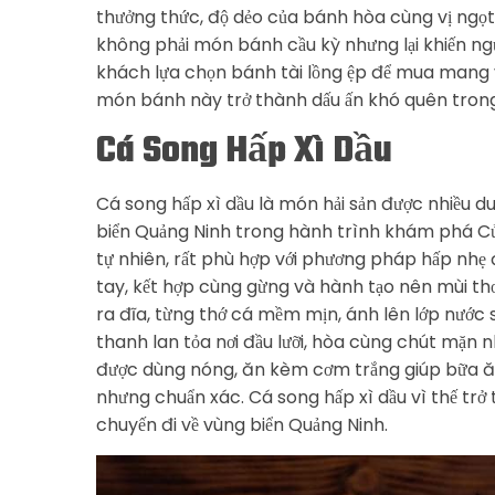
thưởng thức, độ dẻo của bánh hòa cùng vị ngọ
không phải món bánh cầu kỳ nhưng lại khiến ngư
khách lựa chọn bánh tài lồng ệp để mua mang v
món bánh này trở thành dấu ấn khó quên trong
Cá Song Hấp Xì Dầu
Cá song hấp xì dầu là món hải sản được nhiều d
biển Quảng Ninh trong hành trình khám phá Cửa
tự nhiên, rất phù hợp với phương pháp hấp nhẹ 
tay, kết hợp cùng gừng và hành tạo nên mùi thơ
ra đĩa, từng thớ cá mềm mịn, ánh lên lớp nước 
thanh lan tỏa nơi đầu lưỡi, hòa cùng chút mặn
được dùng nóng, ăn kèm cơm trắng giúp bữa ăn
nhưng chuẩn xác. Cá song hấp xì dầu vì thế tr
chuyến đi về vùng biển Quảng Ninh.