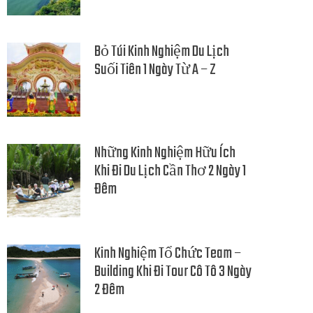
Bỏ Túi Kinh Nghiệm Du Lịch
Suối Tiên 1 Ngày Từ A – Z
Những Kinh Nghiệm Hữu Ích
Khi Đi Du Lịch Cần Thơ 2 Ngày 1
Đêm
Kinh Nghiệm Tổ Chức Team –
Building Khi Đi Tour Cô Tô 3 Ngày
2 Đêm