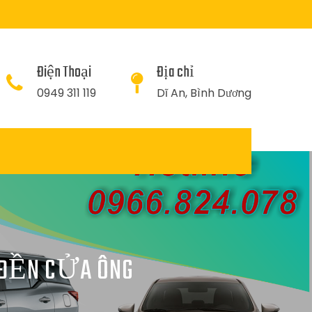
Điện Thoại
Địa chỉ
0949 311 119
Dĩ An, Bình Dương
 ĐỀN CỬA ÔNG