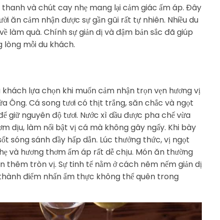
t thanh và chút cay nhẹ mang lại cảm giác ấm áp. Đây
ời ăn cảm nhận được sự gần gũi rất tự nhiên. Nhiều du
ề làm quà. Chính sự giản dị và đậm bản sắc đã giúp
 lòng mỗi du khách.
u khách lựa chọn khi muốn cảm nhận trọn vẹn hương vị
 Ông. Cá song tươi có thịt trắng, săn chắc và ngọt
để giữ nguyên độ tươi. Nước xì dầu được pha chế vừa
m dịu, làm nổi bật vị cá mà không gây ngấy. Khi bày
sốt sóng sánh đầy hấp dẫn. Lúc thưởng thức, vị ngọt
 nhẹ và hương thơm ấm áp rất dễ chịu. Món ăn thường
 thêm tròn vị. Sự tinh tế nằm ở cách nêm nếm giản dị
ở thành điểm nhấn ẩm thực không thể quên trong