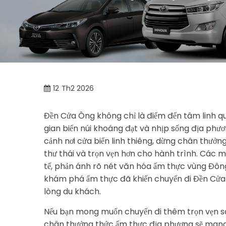
12
Th2 2026
Đền Cửa Ông không chỉ là điểm đến tâm linh q
gian biển núi khoáng đạt và nhịp sống địa phư
cảnh nơi cửa biển linh thiêng, dừng chân thưở
thư thái và trọn vẹn hơn cho hành trình. Các 
tế, phản ánh rõ nét văn hóa ẩm thực vùng Đông 
khám phá ẩm thực đã khiến chuyến đi Đền Cửa
lòng du khách.
Nếu bạn mong muốn chuyến đi thêm trọn vẹn sa
chân thưởng thức ẩm thực địa phương sẽ mang 