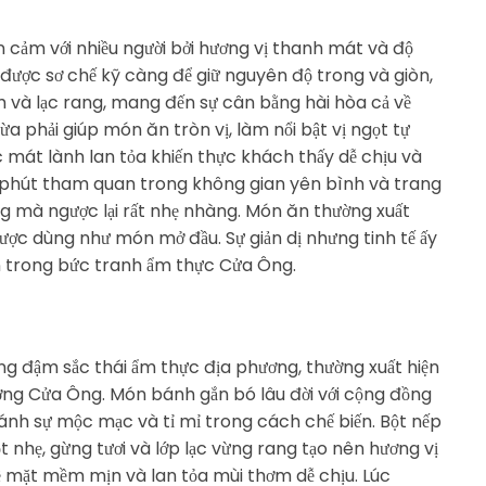
 cảm với nhiều người bởi hương vị thanh mát và độ
 được sơ chế kỹ càng để giữ nguyên độ trong và giòn,
ơm và lạc rang, mang đến sự cân bằng hài hòa cả về
ừa phải giúp món ăn tròn vị, làm nổi bật vị ngọt tự
ác mát lành lan tỏa khiến thực khách thấy dễ chịu và
g phút tham quan trong không gian yên bình và trang
 mà ngược lại rất nhẹ nhàng. Món ăn thường xuất
được dùng như món mở đầu. Sự giản dị nhưng tinh tế ấy
n trong bức tranh ẩm thực Cửa Ông.
g đậm sắc thái ẩm thực địa phương, thường xuất hiện
ờng Cửa Ông. Món bánh gắn bó lâu đời với cộng đồng
 ánh sự mộc mạc và tỉ mỉ trong cách chế biến. Bột nếp
nhẹ, gừng tươi và lớp lạc vừng rang tạo nên hương vị
ề mặt mềm mịn và lan tỏa mùi thơm dễ chịu. Lúc