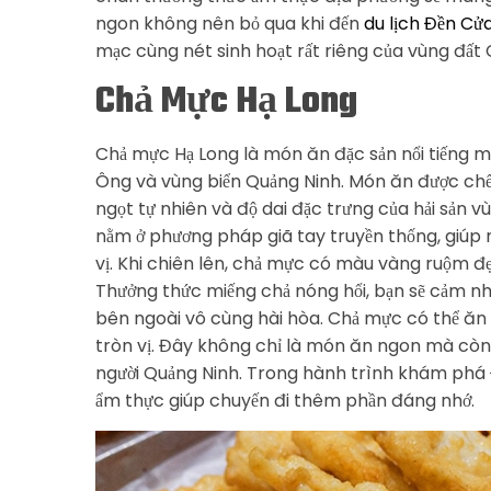
ngon không nên bỏ qua khi đến
du lịch Đền Cử
mạc cùng nét sinh hoạt rất riêng của vùng đất
Chả Mực Hạ Long
Chả mực Hạ Long là món ăn đặc sản nổi tiếng 
Ông và vùng biển Quảng Ninh. Món ăn được chế b
ngọt tự nhiên và độ dai đặc trưng của hải sản 
nằm ở phương pháp giã tay truyền thống, giúp
vị. Khi chiên lên, chả mực có màu vàng ruộm đẹp
Thưởng thức miếng chả nóng hổi, bạn sẽ cảm nh
bên ngoài vô cùng hài hòa. Chả mực có thể ăn 
tròn vị. Đây không chỉ là món ăn ngon mà còn 
người Quảng Ninh. Trong hành trình khám phá 
ẩm thực giúp chuyến đi thêm phần đáng nhớ.