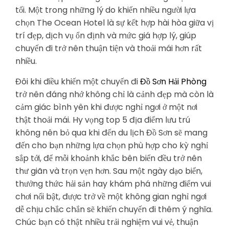
tối. Một trong những lý do khiến nhiều người lựa
chọn The Ocean Hotel là sự kết hợp hài hòa giữa vị
trí đẹp, dịch vụ ổn định và mức giá hợp lý, giúp
chuyến đi trở nên thuận tiện và thoải mái hơn rất
nhiều.
Đôi khi điều khiến một chuyến đi
Đồ Sơn Hải Phòng
trở nên đáng nhớ không chỉ là cảnh đẹp mà còn là
cảm giác bình yên khi được nghỉ ngơi ở một nơi
thật thoải mái. Hy vọng top 5 địa điểm lưu trú
không nên bỏ qua khi đến du lịch Đồ Sơn sẽ mang
đến cho bạn những lựa chọn phù hợp cho kỳ nghỉ
sắp tới, để mỗi khoảnh khắc bên biển đều trở nên
thư giãn và trọn vẹn hơn. Sau một ngày dạo biển,
thưởng thức hải sản hay khám phá những điểm vui
chơi nổi bật, được trở về một không gian nghỉ ngơi
dễ chịu chắc chắn sẽ khiến chuyến đi thêm ý nghĩa.
Chúc bạn có thật nhiều trải nghiệm vui vẻ, thuận