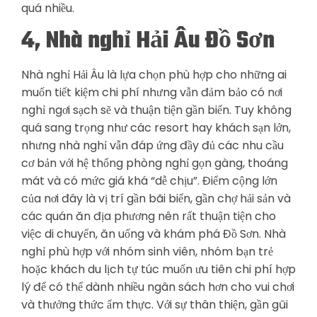
quá nhiều.
4, Nhà nghỉ Hải Âu Đồ Sơn
Nhà nghỉ Hải Âu là lựa chọn phù hợp cho những ai
muốn tiết kiệm chi phí nhưng vẫn đảm bảo có nơi
nghỉ ngơi sạch sẽ và thuận tiện gần biển. Tuy không
quá sang trọng như các resort hay khách sạn lớn,
nhưng nhà nghỉ vẫn đáp ứng đầy đủ các nhu cầu
cơ bản với hệ thống phòng nghỉ gọn gàng, thoáng
mát và có mức giá khá “dễ chịu”. Điểm cộng lớn
của nơi đây là vị trí gần bãi biển, gần chợ hải sản và
các quán ăn địa phương nên rất thuận tiện cho
việc di chuyển, ăn uống và khám phá Đồ Sơn. Nhà
nghỉ phù hợp với nhóm sinh viên, nhóm bạn trẻ
hoặc khách du lịch tự túc muốn ưu tiên chi phí hợp
lý để có thể dành nhiều ngân sách hơn cho vui chơi
và thưởng thức ẩm thực. Với sự thân thiện, gần gũi