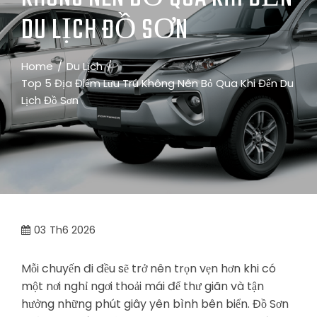
DU LỊCH ĐỒ SƠN
Home
Du Lịch
Top 5 Địa Điểm Lưu Trú Không Nên Bỏ Qua Khi Đến Du
Lịch Đồ Sơn
03
Th6 2026
Mỗi chuyến đi đều sẽ trở nên trọn vẹn hơn khi có
một nơi nghỉ ngơi thoải mái để thư giãn và tận
hưởng những phút giây yên bình bên biển. Đồ Sơn