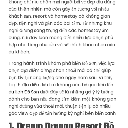
không chỉ níu chân mọi người bởi vẻ đẹp dịu dàng
của thiên nhiên mà còn gây ấn tượng với nhiều
khách sạn, resort và homestay có không gian
đẹp, tiện nghi và gần các bãi tắm. Từ những khu
nghỉ dưỡng sang trọng đến các homestay ấm
cúng, nơi đây luôn mang đến nhiều lựa chọn phù
hợp cho từng nhu cầu và sở thích khác nhau của
du khách.
Trong hành trình khám phá biển Đồ Sơn, việc lựa
chọn địa điểm dừng chân thoải mái có thể giúp
bạn lấy lại năng lượng cho ngày hôm sau. Vì thế,
top 5 địa điểm lưu trú không nên bỏ qua khi đến
du lịch Đồ Sơn
dưới đây sẽ là những gợi ý lý tưởng
dành cho bạn nếu đang tìm kiếm một không gian
nghỉ dưỡng vừa thoải mái, thuận tiện lại có nhiều
góc view đẹp để tận hưởng kỳ nghỉ bên biển xanh.
1, Dream Dragon Resort Đồ