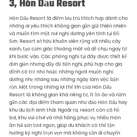
3, Hòn Dấu Resort
Hòn Dấu Resort là điểm lưu trú thích hợp dành cho
những ai yêu thích không gian gần gũi thiên nhiên
và muốn tìm một nơi nghỉ dưỡng yên tĩnh tại Đồ
Sơn. Resort sở hữu khuôn viên rộng với nhiều cây
xanh, tạo cảm giác thoáng mát và dễ chịu ngay từ
khi bước vào. Các phòng nghỉ tại đây được thiết kế
đơn giản nhưng đầy đủ tiện nghi, phù hợp cho gia
đình có trẻ nhỏ hoặc những người muốn nghỉ
dưỡng nhẹ nhàng sau những ngày làm việc bận
rộn. Một trong những lợi thế lớn của Hòn Dấu
Resort là không gian khá riêng tư, ít ồn ào và nằm
gần các địa điểm tham quan như đảo Hòn Dấu hay
khu du lịch sinh thái. Ngoài ra, resort còn có hồ
bơi, khu vui chơi và nhà hàng phục vụ nhiều món
ăn hải sản tươi ngon, giúp du khách có thể tận
hưởng kỳ nghỉ trọn vẹn mà không cần di chuyển