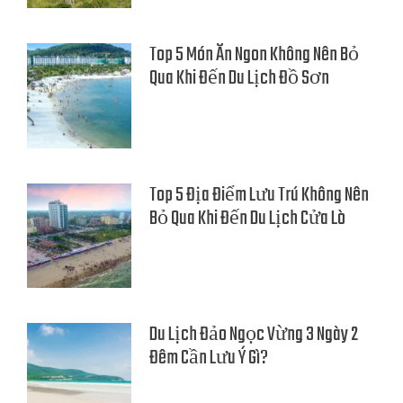
Top 5 Món Ăn Ngon Không Nên Bỏ
Qua Khi Đến Du Lịch Đồ Sơn
Top 5 Địa Điểm Lưu Trú Không Nên
Bỏ Qua Khi Đến Du Lịch Cửa Lò
Du Lịch Đảo Ngọc Vừng 3 Ngày 2
Đêm Cần Lưu Ý Gì?