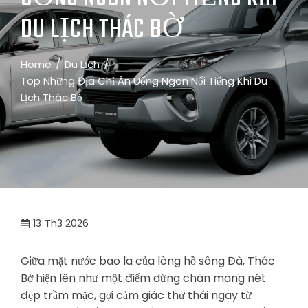
DU LỊCH THÁC BỜ
Home
Du Lịch
Top Những Địa Chỉ Ăn Uống Ngon Nổi Tiếng Khi Du
Lịch Thác Bờ
13
Th3 2026
Giữa mặt nước bao la của lòng hồ sông Đà, Thác
Bờ hiện lên như một điểm dừng chân mang nét
đẹp trầm mặc, gợi cảm giác thư thái ngay từ