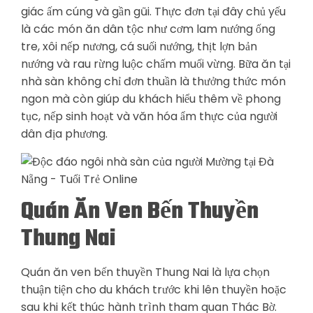
giác ấm cúng và gần gũi. Thực đơn tại đây chủ yếu
là các món ăn dân tộc như cơm lam nướng ống
tre, xôi nếp nương, cá suối nướng, thịt lợn bản
nướng và rau rừng luộc chấm muối vừng. Bữa ăn tại
nhà sàn không chỉ đơn thuần là thưởng thức món
ngon mà còn giúp du khách hiểu thêm về phong
tục, nếp sinh hoạt và văn hóa ẩm thực của người
dân địa phương.
Quán Ăn Ven Bến Thuyền
Thung Nai
Quán ăn ven bến thuyền Thung Nai là lựa chọn
thuận tiện cho du khách trước khi lên thuyền hoặc
sau khi kết thúc hành trình tham quan Thác Bờ.