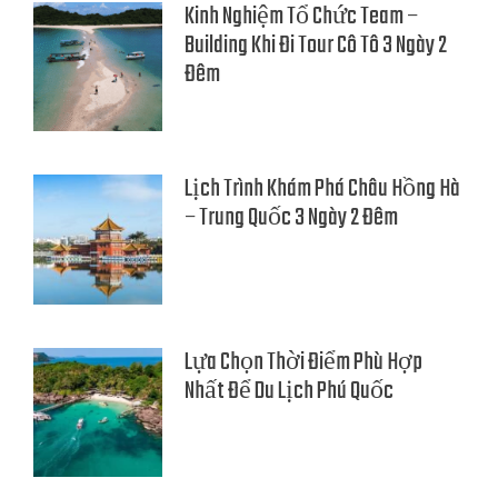
Kinh Nghiệm Tổ Chức Team –
Building Khi Đi Tour Cô Tô 3 Ngày 2
Đêm
Lịch Trình Khám Phá Châu Hồng Hà
– Trung Quốc 3 Ngày 2 Đêm
Lựa Chọn Thời Điểm Phù Hợp
Nhất Để Du Lịch Phú Quốc