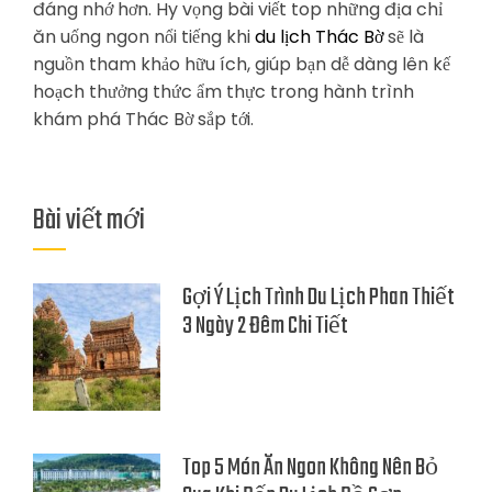
đáng nhớ hơn. Hy vọng bài viết top những địa chỉ
ăn uống ngon nổi tiếng khi
du lịch Thác Bờ
sẽ là
nguồn tham khảo hữu ích, giúp bạn dễ dàng lên kế
hoạch thưởng thức ẩm thực trong hành trình
khám phá Thác Bờ sắp tới.
Bài viết mới
Gợi Ý Lịch Trình Du Lịch Phan Thiết
3 Ngày 2 Đêm Chi Tiết
Top 5 Món Ăn Ngon Không Nên Bỏ