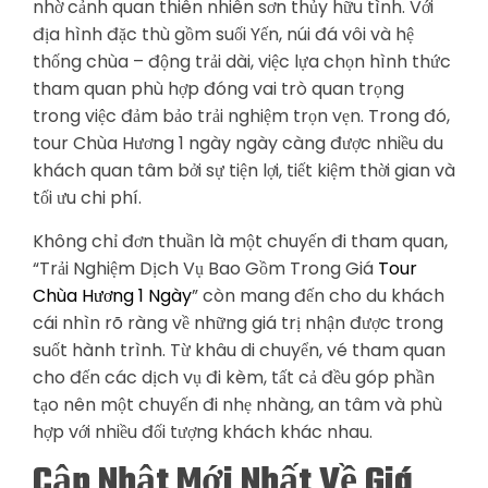
nhờ cảnh quan thiên nhiên sơn thủy hữu tình. Với
địa hình đặc thù gồm suối Yến, núi đá vôi và hệ
thống chùa – động trải dài, việc lựa chọn hình thức
tham quan phù hợp đóng vai trò quan trọng
trong việc đảm bảo trải nghiệm trọn vẹn. Trong đó,
tour Chùa Hương 1 ngày ngày càng được nhiều du
khách quan tâm bởi sự tiện lợi, tiết kiệm thời gian và
tối ưu chi phí.
Không chỉ đơn thuần là một chuyến đi tham quan,
“Trải Nghiệm Dịch Vụ Bao Gồm Trong Giá
Tour
Chùa Hương 1 Ngày
” còn mang đến cho du khách
cái nhìn rõ ràng về những giá trị nhận được trong
suốt hành trình. Từ khâu di chuyển, vé tham quan
cho đến các dịch vụ đi kèm, tất cả đều góp phần
tạo nên một chuyến đi nhẹ nhàng, an tâm và phù
hợp với nhiều đối tượng khách khác nhau.
Cập Nhật Mới Nhất Về Giá