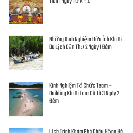
Tiên 1 Ngày Từ A – Z
Những Kinh Nghiệm Hữu Ích Khi Đi
Du Lịch Cần Thơ 2 Ngày 1 Đêm
Kinh Nghiệm Tổ Chức Team –
Building Khi Đi Tour Cô Tô 3 Ngày 2
Đêm
Lịch Trình Khám Phá Châu Hồng Hà