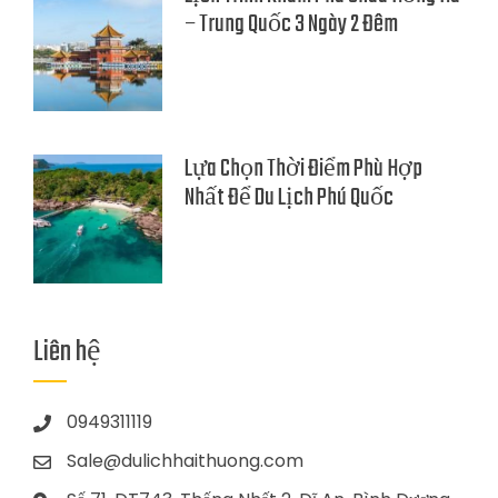
– Trung Quốc 3 Ngày 2 Đêm
Lựa Chọn Thời Điểm Phù Hợp
Nhất Để Du Lịch Phú Quốc
Liên hệ
0949311119
Sale@dulichhaithuong.com