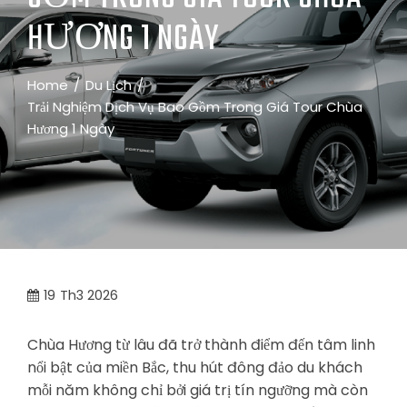
HƯƠNG 1 NGÀY
Home
Du Lịch
Trải Nghiệm Dịch Vụ Bao Gồm Trong Giá Tour Chùa
Hương 1 Ngày
19
Th3 2026
Chùa Hương từ lâu đã trở thành điểm đến tâm linh
nổi bật của miền Bắc, thu hút đông đảo du khách
mỗi năm không chỉ bởi giá trị tín ngưỡng mà còn