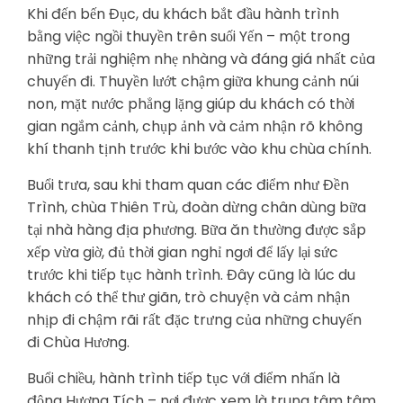
Khi đến bến Đục, du khách bắt đầu hành trình
bằng việc ngồi thuyền trên suối Yến – một trong
những trải nghiệm nhẹ nhàng và đáng giá nhất của
chuyến đi. Thuyền lướt chậm giữa khung cảnh núi
non, mặt nước phẳng lặng giúp du khách có thời
gian ngắm cảnh, chụp ảnh và cảm nhận rõ không
khí thanh tịnh trước khi bước vào khu chùa chính.
Buổi trưa, sau khi tham quan các điểm như Đền
Trình, chùa Thiên Trù, đoàn dừng chân dùng bữa
tại nhà hàng địa phương. Bữa ăn thường được sắp
xếp vừa giờ, đủ thời gian nghỉ ngơi để lấy lại sức
trước khi tiếp tục hành trình. Đây cũng là lúc du
khách có thể thư giãn, trò chuyện và cảm nhận
nhịp đi chậm rãi rất đặc trưng của những chuyến
đi Chùa Hương.
Buổi chiều, hành trình tiếp tục với điểm nhấn là
động Hương Tích – nơi được xem là trung tâm tâm