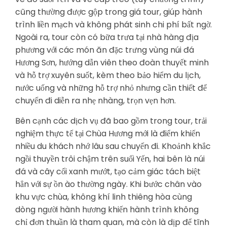
cũng thường được gộp trong giá tour, giúp hành
trình liền mạch và không phát sinh chi phí bất ngờ.
Ngoài ra, tour còn có bữa trưa tại nhà hàng địa
phương với các món ăn đặc trưng vùng núi đá
Hương Sơn, hướng dẫn viên theo đoàn thuyết minh
và hỗ trợ xuyên suốt, kèm theo bảo hiểm du lịch,
nước uống và những hỗ trợ nhỏ nhưng cần thiết để
chuyến đi diễn ra nhẹ nhàng, trọn vẹn hơn.
Bên cạnh các dịch vụ đã bao gồm trong tour, trải
nghiệm thực tế tại Chùa Hương mới là điểm khiến
nhiều du khách nhớ lâu sau chuyến đi. Khoảnh khắc
ngồi thuyền trôi chậm trên suối Yến, hai bên là núi
đá và cây cối xanh mướt, tạo cảm giác tách biệt
hẳn với sự ồn ào thường ngày. Khi bước chân vào
khu vực chùa, không khí linh thiêng hòa cùng
dòng người hành hương khiến hành trình không
chỉ đơn thuần là tham quan, mà còn là dịp để tĩnh