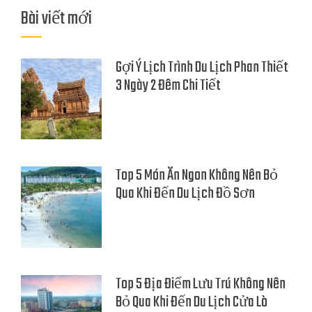
Bài viết mới
Gợi Ý Lịch Trình Du Lịch Phan Thiết
3 Ngày 2 Đêm Chi Tiết
Top 5 Món Ăn Ngon Không Nên Bỏ
Qua Khi Đến Du Lịch Đồ Sơn
Top 5 Địa Điểm Lưu Trú Không Nên
Bỏ Qua Khi Đến Du Lịch Cửa Lò