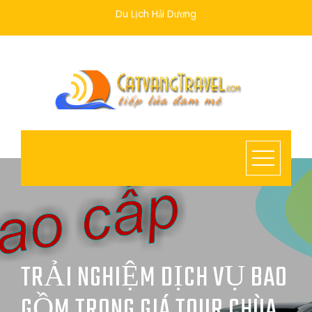
Skip
Du Lịch Hải Dương
to
content
TRẢI NGHIỆM DỊCH VỤ BAO
GỒM TRONG GIÁ TOUR CHÙA