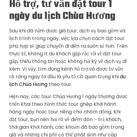
Hỗ trợ, tư vấn đặt tour 1
ngày du lịch Chùa Hương
Sau khi đã nắm được giá tour, dịch vụ bao gồm và
lịch trình trong ngày, việc lựa chọn cách đặt tour
phù hợp sẽ giúp chuyến đi diễn ra suôn sẻ hơn. Trên
thực tế, không ít du khách gặp rắc rối vì đặt tour
gấp, thiếu thông tin hoặc không hỏi kỹ về dịch vụ đi
kèm. Vì vậy, tìm đúng kênh hỗ trợ và được tư vấn
rõ ràng ngay từ đầu là yếu tố rất quan trọng khi
du
lịch Chùa Hương
theo tour.
Hiện nay, các tour Chùa Hương 1 ngày thường được
triển khai theo hình thức tour ghép khởi hành
hàng ngày hoặc tour riêng cho nhóm đông. Khi
đặt tour, bạn nên hỏi rõ về điểm đón – trả khách,
thời gian khởi hành, các khoản đã bao gồm trong
giá và những chi phí có thể phát sinh như cáp